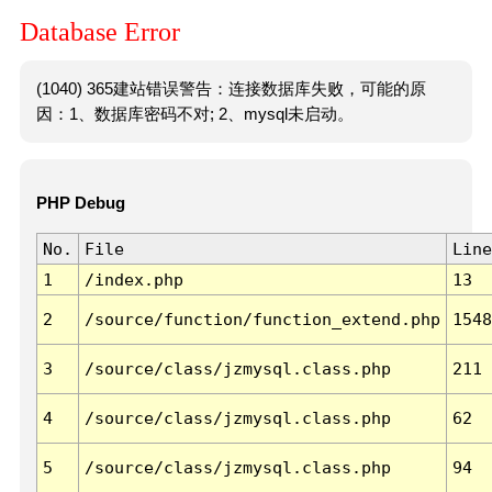
Database Error
(1040) 365建站错误警告：连接数据库失败，可能的原
因：1、数据库密码不对; 2、mysql未启动。
PHP Debug
No.
File
Line
1
/index.php
13
2
/source/function/function_extend.php
1548
3
/source/class/jzmysql.class.php
211
4
/source/class/jzmysql.class.php
62
5
/source/class/jzmysql.class.php
94