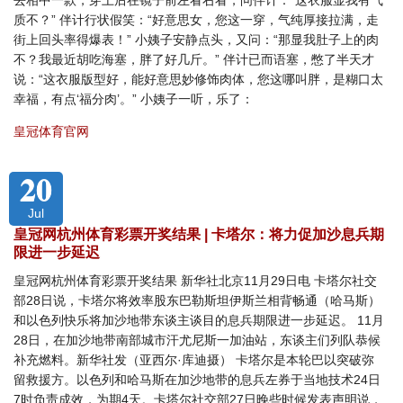
去相中一款，穿上后在镜子前左看右看，问伴计：“这衣服显我有气
质不？” 伴计行状假笑：“好意思女，您这一穿，气纯厚接拉满，走
街上回头率得爆表！” 小姨子安静点头，又问：“那显我肚子上的肉
不？我最近胡吃海塞，胖了好几斤。” 伴计已而语塞，憋了半天才
说：“这衣服版型好，能好意思妙修饰肉体，您这哪叫胖，是糊口太
幸福，有点‘福分肉’。” 小姨子一听，乐了：
皇冠体育官网
20
Jul
皇冠网杭州体育彩票开奖结果 | 卡塔尔：将力促加沙息兵期
限进一步延迟
皇冠网杭州体育彩票开奖结果 新华社北京11月29日电 卡塔尔社交
部28日说，卡塔尔将效率股东巴勒斯坦伊斯兰相背畅通（哈马斯）
和以色列快乐将加沙地带东谈主谈目的息兵期限进一步延迟。 11月
28日，在加沙地带南部城市汗尤尼斯一加油站，东谈主们列队恭候
补充燃料。新华社发（亚西尔·库迪摄） 卡塔尔是本轮巴以突破弥
留救援方。以色列和哈马斯在加沙地带的息兵左券于当地技术24日
7时负责成效，为期4天。卡塔尔社交部27日晚些时候发表声明说，