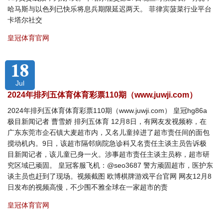
哈马斯与以色列已快乐将息兵期限延迟两天。 菲律宾菠菜行业平台
卡塔尔社交
皇冠体育官网
18
Jul
2024年排列五体育体育彩票110期（www.juwji.com）
2024年排列五体育体育彩票110期（www.juwji.com） 皇冠hg86a
极目新闻记者 曹雪娇 排列五体育 12月8日，有网友发视频称，在
广东东莞市企石镇大麦超市内，又名儿童掉进了超市责任间的面包
搅动机内。9日，该超市隔邻病院急诊科又名责任主谈主员告诉极
目新闻记者，该儿童已身一火。涉事超市责任主谈主员称，超市研
究区域已顽固。 皇冠客服飞机：@seo3687 警方顽固超市，医护东
谈主员也赶到了现场。视频截图 欧博棋牌游戏平台官网 网友12月8
日发布的视频高慢，不少围不雅全球在一家超市的责
皇冠体育官网