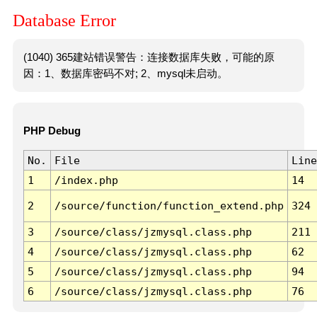
Database Error
(1040) 365建站错误警告：连接数据库失败，可能的原
因：1、数据库密码不对; 2、mysql未启动。
PHP Debug
No.
File
Line
1
/index.php
14
2
/source/function/function_extend.php
324
3
/source/class/jzmysql.class.php
211
4
/source/class/jzmysql.class.php
62
5
/source/class/jzmysql.class.php
94
6
/source/class/jzmysql.class.php
76