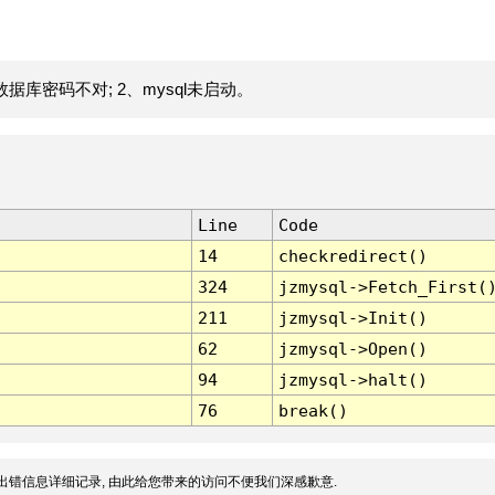
据库密码不对; 2、mysql未启动。
Line
Code
14
checkredirect()
324
jzmysql->Fetch_First(
211
jzmysql->Init()
62
jzmysql->Open()
94
jzmysql->halt()
76
break()
出错信息详细记录, 由此给您带来的访问不便我们深感歉意.