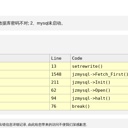
据库密码不对; 2、mysql未启动。
Line
Code
13
setrewrite()
1548
jzmysql->Fetch_First(
211
jzmysql->Init()
62
jzmysql->Open()
94
jzmysql->halt()
76
break()
出错信息详细记录, 由此给您带来的访问不便我们深感歉意.