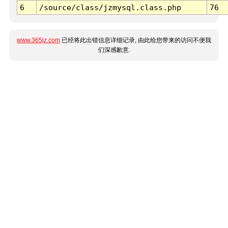
6
/source/class/jzmysql.class.php
76
www.365jz.com
已经将此出错信息详细记录, 由此给您带来的访问不便我
们深感歉意.