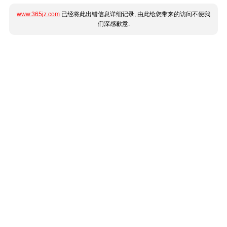
www.365jz.com
已经将此出错信息详细记录, 由此给您带来的访问不便我
们深感歉意.