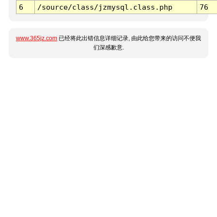
6
/source/class/jzmysql.class.php
76
www.365jz.com
已经将此出错信息详细记录, 由此给您带来的访问不便我
们深感歉意.