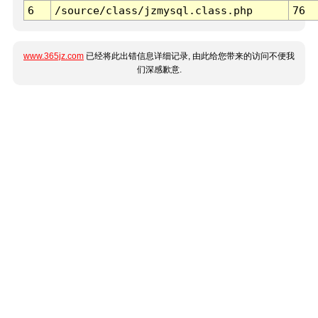
6
/source/class/jzmysql.class.php
76
www.365jz.com
已经将此出错信息详细记录, 由此给您带来的访问不便我
们深感歉意.