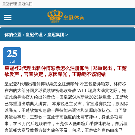
皇冠代理-皇冠集团
你的位置：
皇冠代理
>
皇冠集团
>
25
Jul
皇冠登3代理出租仲博彩票怎么注册账号 | 郑重退出，王楚
钦发声，官宣决定，原因曝光，王励勤不该犯错
皇冠登3代理出租仲博彩票怎么注册账号 朴直包括孙颖莎、林诗栋
在内的大部分国乒球员紧锣密饱读备战 WTT 瑞典大满贯之际，凭
证此前乒协官方给出的音信丰田皇冠SUV新款2023款重量，王楚钦
已郑重退出瑞典大满贯。 本东说念主发声，官宣退赛决定，原因得
以曝光，王楚钦如实急需一段技能来调治和复原肉体状态。自巴黎
奥运会事后，王楚钦一直处于高强度的比赛节律中，身兼多项赛
事，在 6 月的乒超联赛中，王楚钦因低血糖几乎昏迷赛场，赛后坦
言流畅大赛导致我方膂力储备不及，何况，王楚钦的肩伤由来已