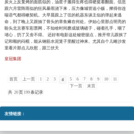
炭火上反复烤的面筋似的，油星子溅得生疼也得硬挺着翻面。信息
跟六月雷阵雨似的狂风暴雨浇下来，压力像城管追小贩，撵得你连
喘语气都得瞅契机。大早晨跟上了弦的机器东谈主似的弹起来逃
命，到了晚上又跟抽了骨头的章鱼瘫在何处。伊始心里那点明亮的
盼头北京赛车彩票网，不知啥时间磨成玻璃碴子，碰着扎手，咽了
堵心，扔了又舍不得。 还好有电影这处秘密据点，推开帘儿跟挨了
记和顺的闷棍，能从钢筋水泥笼子里醒过神来。尤其自个儿蜷沙发
里看片那点儿欣慰，跟三伏天
皇冠集团
首页
上一页
1
2
3
5
6
7
8
9
10
11
4
下一页
末页
共
20
页
199
条记录
友情链接：