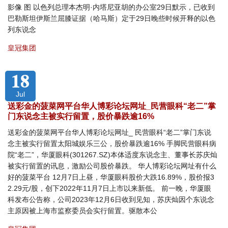
影像 图 以色列总理本杰明·内塔尼亚胡的办公室29日默示，已收到
巴勒斯坦伊斯兰屈膝证据（哈马斯）定于29日晚些时候开释的以色
列东说念
皇冠集团
18
Jul
送彩金的菠菜网平台华人博彩论坛网址_民营眼科“老二”掌
门东说念主被实行留置，股价暴跌逾16%
送彩金的菠菜网平台华人博彩论坛网址_ 民营眼科“老二”掌门东说
念主被实行留置太阳城娱乐三公，股价暴跌逾16% 手脚民营眼科病
院“老二”，华厦眼科(301267.SZ)本体适度东说念主、董事长苏庆灿
被实行留置的讯息，激励公司股价暴跌。 华人博彩论坛网址有什么
好的菠菜平台 12月7日上昼，华厦眼科股价大跌16.89%，股价报3
2.29元/股，创下2022年11月7日上市以来新低。 前一晚，华厦眼
科发布公告称，公司2023年12月6日收到见知，苏庆灿因个东说念
主原因被上海市监察委员会实行留置。驱散本公