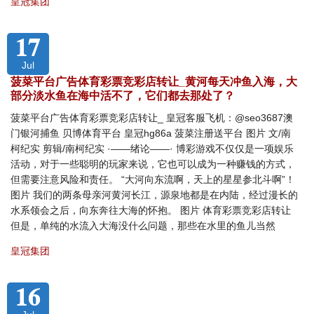
皇冠集团
17
Jul
菠菜平台广告体育彩票竞彩店转让_黄河每天冲鱼入海，大
部分淡水鱼在海中活不了，它们都去那处了？
菠菜平台广告体育彩票竞彩店转让_ 皇冠客服飞机：@seo3687澳
门银河捕鱼 贝博体育平台 皇冠hg86a 菠菜注册送平台 图片 文/南
柯纪实 剪辑/南柯纪实 ·——绪论——· 博彩游戏不仅仅是一项娱乐
活动，对于一些聪明的玩家来说，它也可以成为一种赚钱的方式，
但需要注意风险和责任。 “大河向东流啊，天上的星星参北斗啊”！
图片 我们的两条母亲河黄河长江，源泉地都是在内陆，经过漫长的
水系领会之后，向东奔往大海的怀抱。 图片 体育彩票竞彩店转让
但是，单纯的水流入大海没什么问题，那些在水里的鱼儿当然
皇冠集团
16