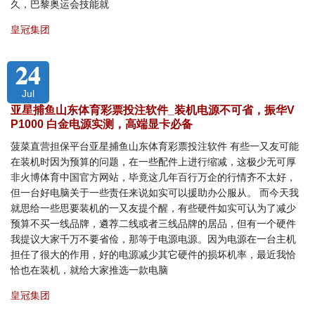
久，巴黎奥运会技能就
皇冠集团
24
Jul
亚星捕鱼山东体育彩票投注软件_装机电源不可省，振华V
P1000 白金电源实测，高端显卡必备
菠菜直营担保平台亚星捕鱼山东体育彩票投注软件 有些一又友可能
在装机时因为预算的问题，在一些配件上进行缩减，这极少无可厚
非火博体育中国官方网站，毕竟这几年百行万企的行情齐不太好，
但一台好电脑关于一些责任来说如实可以援助办公服从。 而今天我
就思给一些思要装机的一又友提个醒，有些硬件如实可认为了减少
预算不买一线品牌，遴荐二线或者三线品牌的居品，但有一个硬件
我提议大家千万不要省俭，那等于电源电源。因为电源在一台主机
担任了很大的作用，好的电源减少其它硬件的损坏机率，最近我恰
恰也在装机，就给大家推选一款电脑
皇冠集团