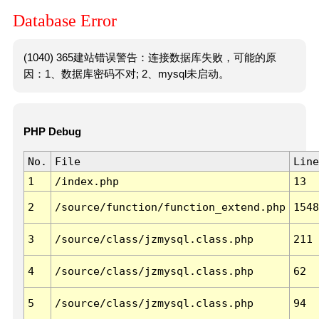
Database Error
(1040) 365建站错误警告：连接数据库失败，可能的原
因：1、数据库密码不对; 2、mysql未启动。
PHP Debug
No.
File
Line
1
/index.php
13
2
/source/function/function_extend.php
1548
3
/source/class/jzmysql.class.php
211
4
/source/class/jzmysql.class.php
62
5
/source/class/jzmysql.class.php
94