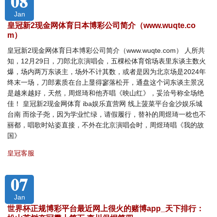
08
Jan
皇冠新2现金网体育日本博彩公司简介（www.wuqte.co
m）
皇冠新2现金网体育日本博彩公司简介（www.wuqte.com） 人所共
知，12月29日，刀郎北京演唱会，五棵松体育馆场表里东谈主数火
爆，场内两万东谈主，场外不计其数，或者是因为北京场是2024年
终末一场，刀郎素质在台上显得寥落松开，通盘这个词东谈主景况
是越来越好，天然，周煜琦和他齐唱《映山红》，妥洽号称全场绝
佳！ 皇冠新2现金网体育 iba娱乐直营网 线上菠菜平台金沙娱乐城
台南 而徐子尧，因为学业忙绿，请假履行，替补的周煜琦一稔也不
丽都，唱歌时站姿直接，不外在北京演唱会时，周煜琦唱《我的故
国》
皇冠客服
07
Jan
世界杯正规博彩平台最近网上很火的赌博app_天下排行：