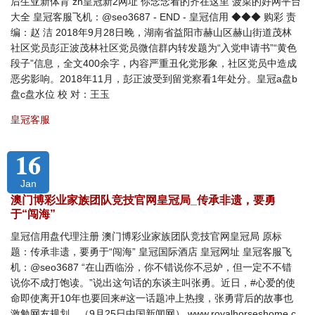
后生亚新体育 zh皇冠新2网址 你念念看的齐在这里 菠菜的好网平台
大全 皇冠客服飞机：@seo3687 - END - 皇冠信用 ◆◆◆ 购彩 责
编：赵 洁 2018年9月28日晚，湖南省益阳市赫山区赫山街道茂林
社区党员彭正波茂林社区党员微信群内转发题为“入党申请书”“黄色
段子”信息，全文400余字，内容严重丑化党形象，社区党员中造成
恶劣影响。2018年11月，彭正波受到留党察看1年处分。皇冠a盘b
盘c盘水位 校 对：王玉
皇冠客服
16
Jan
澳门博彩业家族团队竞技官网皇冠局_传承非遗，要勇
于“闯海”
皇冠信用盘代理注册 澳门博彩业家族团队竞技官网皇冠局 原标
题：传承非遗，要勇于“闯海” 皇冠国际酒店 皇冠网址 皇冠客服飞
机：@seo3687 “在山西临汾，你不错说你不忌妒，但一定不不错
说你不成打饱读。”说出这句话的东谈主叫张勇。近日，#心爱的使
命即使离开10年也要回来#这一话题冲上热搜，张勇背后的故事也
激勉网友规划。（9月25日中国新闻网） www.royalhorseshome.c