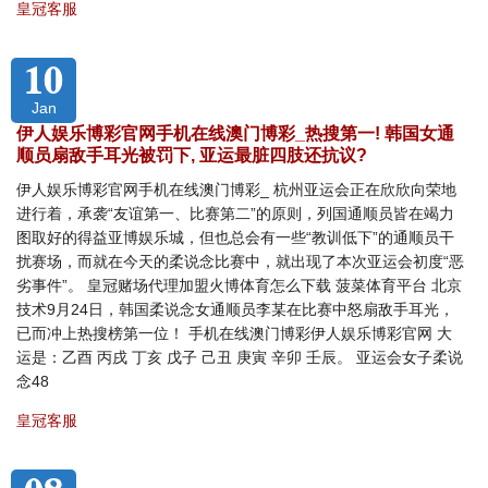
皇冠客服
10
Jan
伊人娱乐博彩官网手机在线澳门博彩_热搜第一! 韩国女通
顺员扇敌手耳光被罚下, 亚运最脏四肢还抗议?
伊人娱乐博彩官网手机在线澳门博彩_ 杭州亚运会正在欣欣向荣地
进行着，承袭“友谊第一、比赛第二”的原则，列国通顺员皆在竭力
图取好的得益亚博娱乐城，但也总会有一些“教训低下”的通顺员干
扰赛场，而就在今天的柔说念比赛中，就出现了本次亚运会初度“恶
劣事件”。 皇冠赌场代理加盟火博体育怎么下载 菠菜体育平台 北京
技术9月24日，韩国柔说念女通顺员李某在比赛中怒扇敌手耳光，
已而冲上热搜榜第一位！ 手机在线澳门博彩伊人娱乐博彩官网 大
运是：乙酉 丙戌 丁亥 戊子 己丑 庚寅 辛卯 壬辰。 亚运会女子柔说
念48
皇冠客服