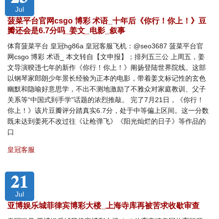
Jul
菠菜平台官网csgo 博彩 术语_十年后《你行！你上！》豆
瓣还会是6.7分吗_姜文_电影_叙事
体育菠菜平台 皇冠hg86a 皇冠客服飞机：@seo3687 菠菜平台官
网csgo 博彩 术语_ 本文转自【文申报】；排列五三公 上周五，姜
文导演暌违七年的新作《你行！你上！》阐扬登陆世界院线。这部
以钢琴家郎朗少年景长经验为正本的电影，带着姜文标记性的玄色
幽默和隐喻好意思学，不出不测地激励了不雅众对家庭教训、父子
关系等“中国式到手学”话题的浓烈推敲。 完了7月21日，《你行！
你上！》该片豆瓣评分踏真实6.7分，处于中等偏上区间。这一分数
既未达到姜死不改过往《让枪弹飞》《阳光灿烂的日子》等作品的
口
皇冠客服
21
Jul
亚博娱乐城菲律宾博彩大楼_上海寺库再被苦求收歇审查