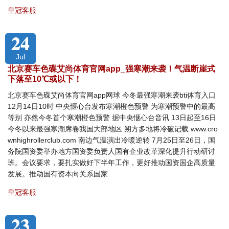
皇冠客服
24
Jul
北京赛车色碟艾尚体育官网app_强寒潮来袭！气温断崖式
下落至10℃或以下！
北京赛车色碟艾尚体育官网app网球 今冬最强寒潮来袭bti体育入口
12月14日10时 中央惬心台发布寒潮橙色预警 为寒潮预警中的最高
等别 亦然今冬首个寒潮橙色预警 据中央惬心台音讯 13日起至16日
今冬以来最强寒潮席卷我国大部地区 朔方多地将冷破记载 www.cro
wnhighrollerclub.com 南边气温演出冷暖逆转 7月25日至26日，国
务院国资委举办地方国资委负责人国有企业改革深化提升行动研讨
班。会议要求，要扎实做好下半年工作，更好推动国资国企高质量
发展。推动国有资本向关系国家
皇冠客服
23