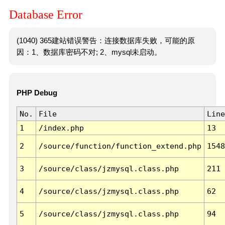
Database Error
(1040) 365建站错误警告：连接数据库失败，可能的原
因：1、数据库密码不对; 2、mysql未启动。
PHP Debug
No.
File
Line
1
/index.php
13
2
/source/function/function_extend.php
1548
3
/source/class/jzmysql.class.php
211
4
/source/class/jzmysql.class.php
62
5
/source/class/jzmysql.class.php
94