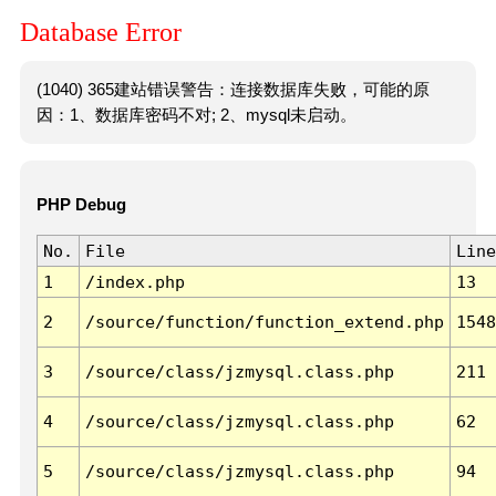
Database Error
(1040) 365建站错误警告：连接数据库失败，可能的原
因：1、数据库密码不对; 2、mysql未启动。
PHP Debug
No.
File
Line
1
/index.php
13
2
/source/function/function_extend.php
1548
3
/source/class/jzmysql.class.php
211
4
/source/class/jzmysql.class.php
62
5
/source/class/jzmysql.class.php
94